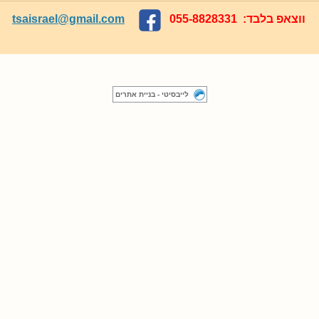
ווצאפ בלבד: 055-8828331
tsaisrael@gmail.com
לייבסיטי - בניית אתרים